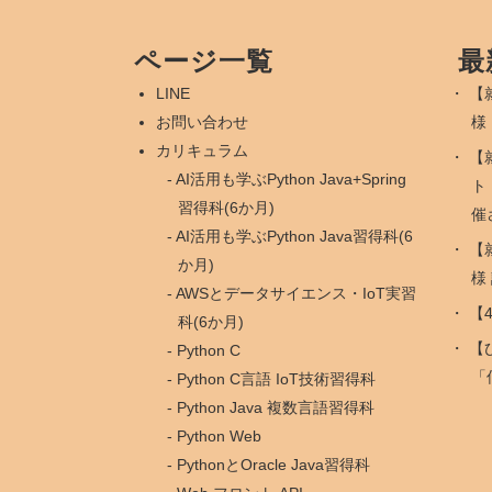
ページ一覧
最
LINE
【
お問い合わせ
様
カリキュラム
【
AI活用も学ぶPython Java+Spring
ト
習得科(6か月)
催
AI活用も学ぶPython Java習得科(6
【
か月)
様
AWSとデータサイエンス・IoT実習
【
科(6か月)
【
Python C
「
Python C言語 IoT技術習得科
Python Java 複数言語習得科
Python Web
PythonとOracle Java習得科